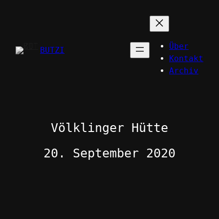
Zum
Inhalt
springen
Über
BUTZI
Kontakt
Archiv
Völklinger Hütte
20. September 2020