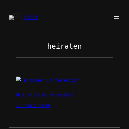
Zum
Inhalt
BUTZI
springen
heiraten
Heiraten in Venedig?
3. März 2019