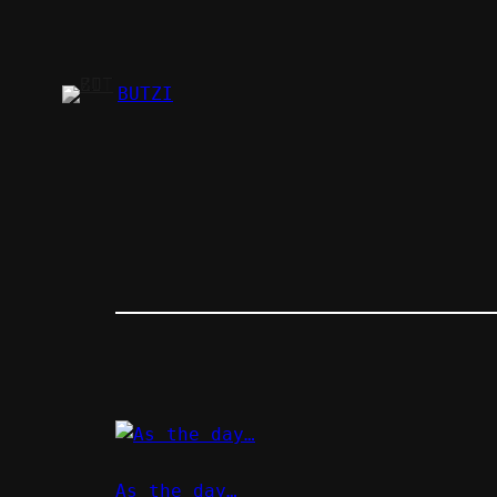
Zum
Inhalt
springen
BUTZI
As the day…