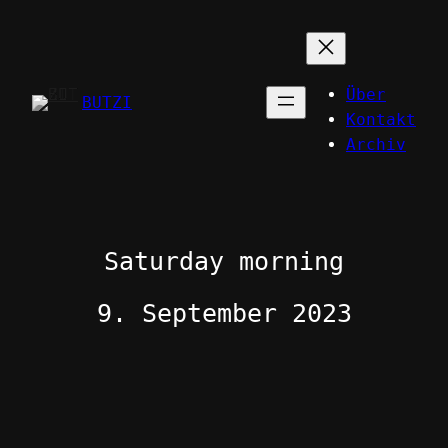
Zum
Inhalt
springen
Über
BUTZI
Kontakt
Archiv
Saturday morning
9. September 2023