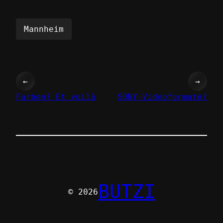
Mannheim
←
→
Farben? Et voilà
SONY-Videoformate?
BUTZI
© 2026