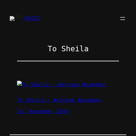
Zum
Inhalt
BUTZI
springen
To Sheila
To Sheila – Welcome November
10. November 2019