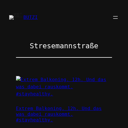
Zum
Inhalt
BUTZI
springen
Stresemannstraße
Extrem Balkoning. 12h. Und das
was dabei rauskommt.
#stayhealthy.