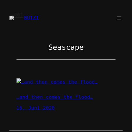
Zum
Inhalt
BUTZI
springen
Seascape
…and then comes the flood…
16. Juni 2020