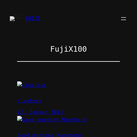
Zum
Inhalt
BUTZI
springen
FujiX100
clueless
22. Januar 2023
Good morning Mannheim