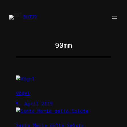
Zum
Inhalt
BUTZI
springen
90mm
Vögel
5. April 2019
Santa Maria della Salute